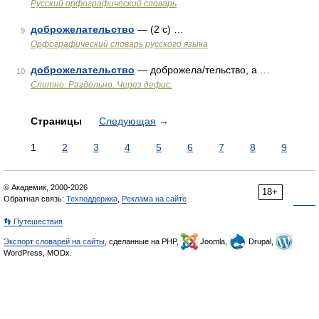
Русский орфографический словарь
доброжелательство
— (2 с) …
9
Орфографический словарь русского языка
доброжелательство
— доброжела/тельство, а …
10
Слитно. Раздельно. Через дефис.
Страницы
Следующая
→
1
2
3
4
5
6
7
8
9
© Академик, 2000-2026
18+
Обратная связь:
Техподдержка
,
Реклама на сайте
👣 Путешествия
Экспорт словарей на сайты
, сделанные на PHP,
Joomla,
Drupal,
WordPress, MODx.